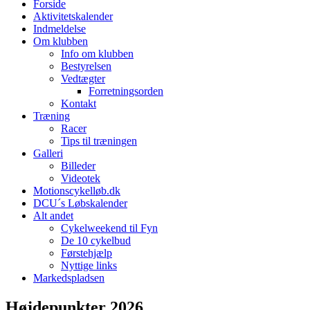
Forside
Aktivitetskalender
Indmeldelse
Om klubben
Info om klubben
Bestyrelsen
Vedtægter
Forretningsorden
Kontakt
Træning
Racer
Tips til træningen
Galleri
Billeder
Videotek
Motionscykelløb.dk
DCU´s Løbskalender
Alt andet
Cykelweekend til Fyn
De 10 cykelbud
Førstehjælp
Nyttige links
Markedspladsen
Højdepunkter 2026