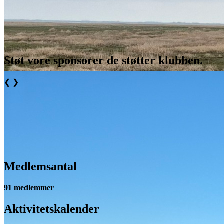
Støt vore sponsorer de støtter klubben.
❮
❯
Medlemsantal
91 medlemmer
Aktivitetskalender