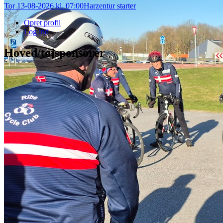
Tor 13-08-2026 kl. 07:00
Harzentur starter
Opret profil
Log ind
Hoved/tøjsponsorer